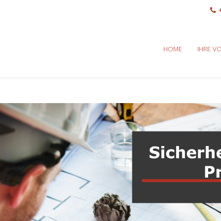
+
HOME
IHRE VO